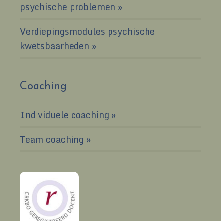
psychische problemen
Verdiepingsmodules psychische
kwetsbaarheden
Coaching
Individuele coaching
Team coaching