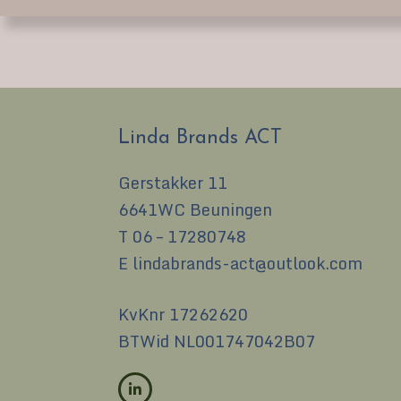
Linda Brands ACT
Gerstakker 11
6641WC Beuningen
T
06 – 17280748
E
lindabrands-act@outlook.com
KvKnr 17262620
BTWid NL001747042B07