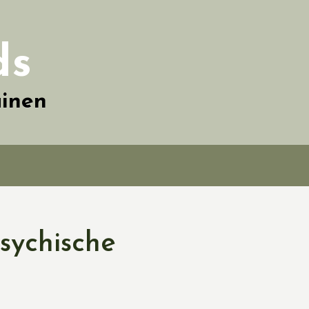
ds
ainen
sychische