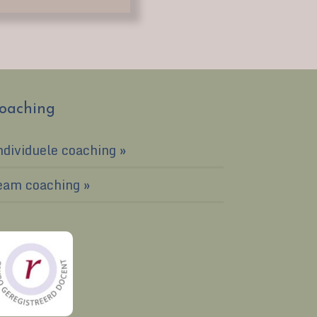
oaching
ndividuele coaching
eam coaching