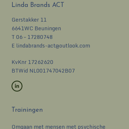
Linda Brands ACT
Gerstakker 11
6641WC Beuningen
T
06 – 17280748
E
lindabrands-act@outlook.com
KvKnr 17262620
BTWid NL001747042B07
Trainingen
Omgaan met mensen met psychische