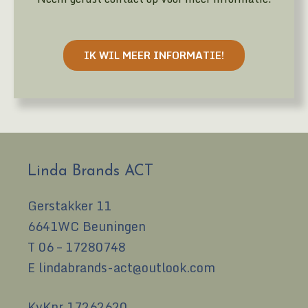
IK WIL MEER INFORMATIE!
Linda Brands ACT
Gerstakker 11
6641WC Beuningen
T
06 – 17280748
E
lindabrands-act@outlook.com
KvKnr 17262620