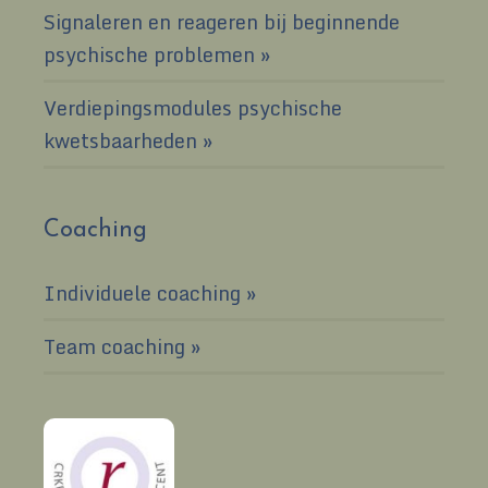
Signaleren en reageren bij beginnende
psychische problemen
Verdiepingsmodules psychische
kwetsbaarheden
Coaching
Individuele coaching
Team coaching